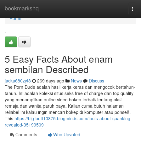
Home
bookmarkshq
Togg
navi
Home
1
5 Easy Facts About enam
sembilan Described
jacka680zyt8
269 days ago
News
Discuss
The Porn Dude adalah hasil kerja keras dan mengocok bertahun-
tahun. Ini adalah koleksi situs seks free of charge dan top quality
yang menampilkan online video bokep terbaik tentang aksi
remaja dan wanita paruh baya. Kalian cuma butuh halaman
reliabel ini kalau ingin mencari bokep di komputer atau ponsel! .
This
https://big-butt10875.blogminds.com/facts-about-spanking-
revealed-35199509
Comments
Who Upvoted