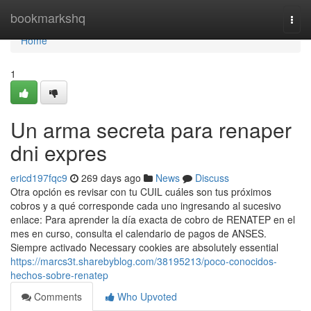
Home
bookmarkshq
Togg
navi
Home
1
Un arma secreta para renaper
dni expres
ericd197fqc9
269 days ago
News
Discuss
Otra opción es revisar con tu CUIL cuáles son tus próximos
cobros y a qué corresponde cada uno ingresando al sucesivo
enlace: Para aprender la día exacta de cobro de ⁣RENATEP en el
mes en curso, consulta el calendario de ​pagos de ANSES.
Siempre activado Necessary cookies are absolutely essential
https://marcs3t.sharebyblog.com/38195213/poco-conocidos-
hechos-sobre-renatep
Comments
Who Upvoted