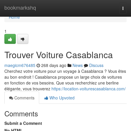
Home
bookmarkshq
Togg
navi
Home
1
Trouver Voiture Casablanca
maegicm676485
268 days ago
News
Discuss
Cherchez votre voiture pour un voyage à Casablanca ? Vous êtes
au bon endroit ! Casablanca propose un large choix de voitures
en fonction de vos besoins. Que vous recherchiez une berline
élégante, vous trouverez
https://location-voiturescasablanca.com/
Comments
Who Upvoted
Comments
Submit a Comment
No HTML