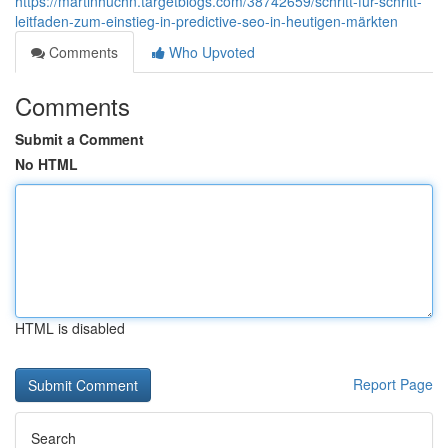
https://martinhuchn.targetblogs.com/38742659/schritt-für-schritt-
leitfaden-zum-einstieg-in-predictive-seo-in-heutigen-märkten
Comments
Who Upvoted
Comments
Submit a Comment
No HTML
HTML is disabled
Report Page
Search