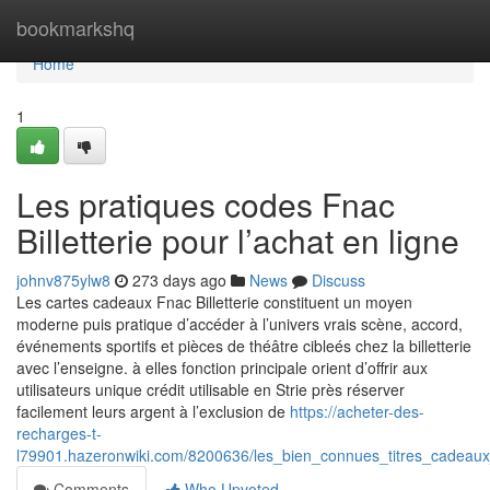
Home
bookmarkshq
Home
1
Les pratiques codes Fnac
Billetterie pour l’achat en ligne
johnv875ylw8
273 days ago
News
Discuss
Les cartes cadeaux Fnac Billetterie constituent un moyen
moderne puis pratique d’accéder à l’univers vrais scène, accord,
événements sportifs et pièces de théâtre cibleés chez la billetterie
avec l’enseigne. à elles fonction principale orient d’offrir aux
utilisateurs unique crédit utilisable en Strie près réserver
facilement leurs argent à l’exclusion de
https://acheter-des-
recharges-t-
l79901.hazeronwiki.com/8200636/les_bien_connues_titres_cadeaux
Comments
Who Upvoted