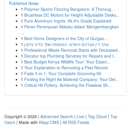
Published News
1
Polymer Sports Flooring Bangalore: A Thoroug...
1
Brushless DC Motors for Height-Adjustable Desks...
1
Pure Aluminum Ingots: 99.9% Grade Explained
1
Peran Perempuan Maluku dalam Mengembangkan
...
1
Best Home Designers in the City of Gurgao...
1
עורך דין אברהם הופרט: המומחה שלך בדיני נזיקין
1
Professional Waste Removal Starts with Deceased...
1
Decatur top Plumbing Services for Repairs and I...
1
Best Budget Kenya Wildlife Tour: Your Essen...
1
Your Explanation to Removing a Past Record
1
Fade 3-in-1: Your Complete Grooming Kit
1
Finding the Right A4 Material Company: Your Det...
1
Critical Hit Pottery: Achieving the Flawless Sh...
Copyright © 2026 |
Advanced Search
|
Live
|
Tag Cloud
|
Top
Users
| Made with
Kliqqi CMS
|
All RSS Feeds