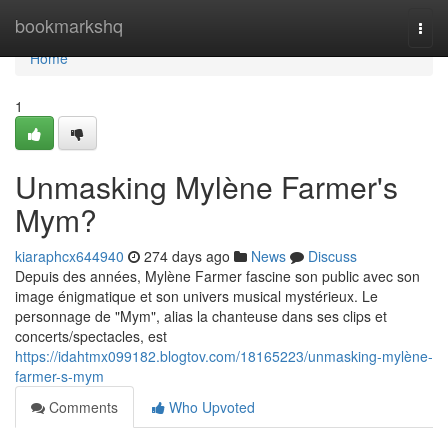
Home
bookmarkshq
Togg
navi
Home
1
Unmasking Mylène Farmer's
Mym?
kiaraphcx644940
274 days ago
News
Discuss
Depuis des années, Mylène Farmer fascine son public avec son
image énigmatique et son univers musical mystérieux. Le
personnage de "Mym", alias la chanteuse dans ses clips et
concerts/spectacles, est
https://idahtmx099182.blogtov.com/18165223/unmasking-mylène-
farmer-s-mym
Comments
Who Upvoted