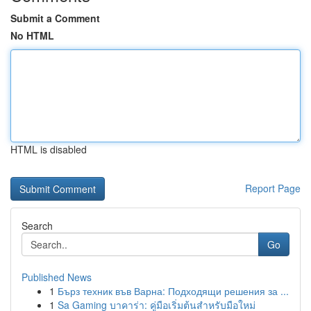
Submit a Comment
No HTML
HTML is disabled
Report Page
Search
Go
Published News
1
Бърз техник във Варна: Подходящи решения за ...
1
Sa Gaming บาคาร่า: คู่มือเริ่มต้นสำหรับมือใหม่