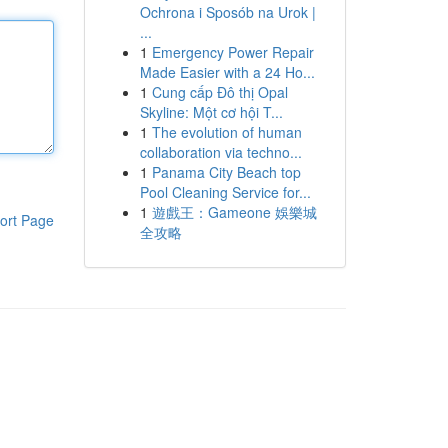
Ochrona i Sposób na Urok |
...
1
Emergency Power Repair
Made Easier with a 24 Ho...
1
Cung cấp Đô thị Opal
Skyline: Một cơ hội T...
1
The evolution of human
collaboration via techno...
1
Panama City Beach top
Pool Cleaning Service for...
1
遊戲王：Gameone 娛樂城
ort Page
全攻略