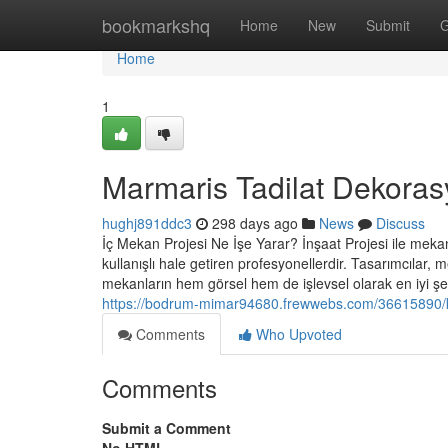
Home
bookmarkshq
Home
New
Submit
G
Home
1
Marmaris Tadilat Dekora
hughj891ddc3
298 days ago
News
Discuss
İç Mekan Projesi Ne İşe Yarar? İnşaat Projesi ile mekan
kullanışlı hale getiren profesyonellerdir. Tasarımcıla
mekanların hem görsel hem de işlevsel olarak en iyi şek
https://bodrum-mimar94680.frewwebs.com/36615890/k
Comments
Who Upvoted
Comments
Submit a Comment