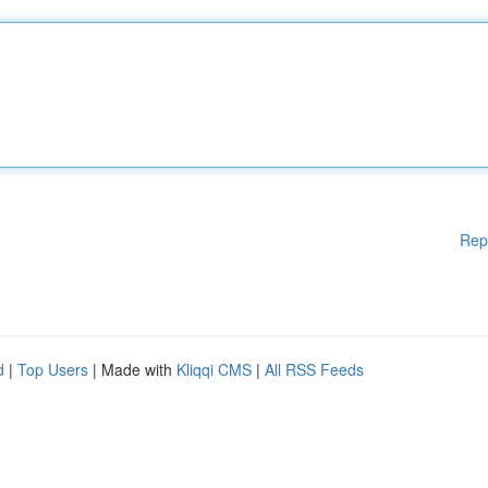
Rep
d
|
Top Users
| Made with
Kliqqi CMS
|
All RSS Feeds