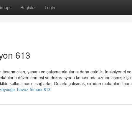
roups
Register
Login
syon 613
 tasarımcıları, yaşam ve çalışma alanlarını daha estetik, fonksiyonel ve
r, mekânların düzenlenmesi ve dekorasyonu konusunda uzmanlaşmış kişile
ilde kullanılmasını sağlarlar. Onlarla çalışmak, sıradan mekanları ilham.
öyceğiz-havuz-firması-813