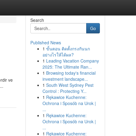
Search
Go
Published News
1
ขั้นตอน ติดตั้งกรงกันนก
อย่างไรให้ได้ผล?
1
Leading Vacation Company
2025: The Ultimate Ran...
1
Browsing today's financial
investment landscape...
rdir ve
1
South West Sydney Pest
..
Control : Protecting Y...
1
Rękawice Kuchenne:
Ochrona i Sposób na Urok |
...
1
Rękawice Kuchenne:
Ochrona i Sposób na Urok |
...
1
Rękawice Kuchenne: