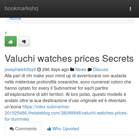
Home
bookmarkshq
Togg
navi
Home
1
Valuchi watches prices Secrets
josephw442lsy9
296 days ago
News
Discuss
Alla pari di chi make your mind up di avventurarsi con audacia
nelle misteriose profondità oceaniche, sono numerosi coloro che
hanno optato for every il Submariner for each partire
all’esplorazione di altri territori. Al loro polso, questo modello è
andato oltre la sua destinazione d’uso originale ed è diventato
un’icona
https://rolex-submariner-
201525486.thelateblog.com/38299948/valuchi-watches-prices-
for-dummies
Comments
Who Upvoted