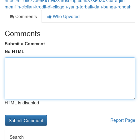
https://elliotlszv099641.wizzardsblog.com/37860247/cara-jitu-
memilih-cicilan-kredit-di-cilegon-yang-terbaik-dan-bunga-rendah
Comments
Who Upvoted
Comments
Submit a Comment
No HTML
HTML is disabled
Report Page
Search