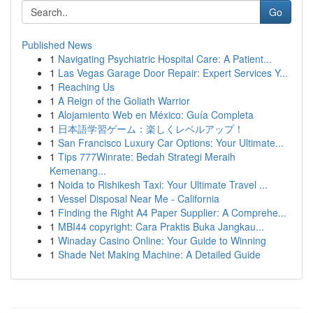
Go
Published News
1
Navigating Psychiatric Hospital Care: A Patient...
1
Las Vegas Garage Door Repair: Expert Services Y...
1
Reaching Us
1
A Reign of the Goliath Warrior
1
Alojamiento Web en México: Guía Completa
1
日本語学習ゲーム：楽しくレベルアップ！
1
San Francisco Luxury Car Options: Your Ultimate...
1
Tips 777Winrate: Bedah Strategi Meraih
Kemenang...
1
Noida to Rishikesh Taxi: Your Ultimate Travel ...
1
Vessel Disposal Near Me - California
1
Finding the Right A4 Paper Supplier: A Comprehe...
1
MBI44 copyright: Cara Praktis Buka Jangkau...
1
Winaday Casino Online: Your Guide to Winning
1
Shade Net Making Machine: A Detailed Guide