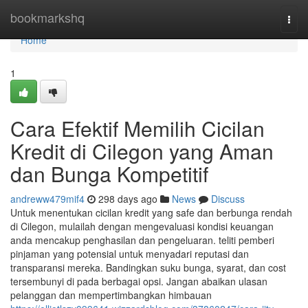
Home
bookmarkshq
Togg
navi
Home
1
Cara Efektif Memilih Cicilan
Kredit di Cilegon yang Aman
dan Bunga Kompetitif
andreww479mif4
298 days ago
News
Discuss
Untuk menentukan cicilan kredit yang safe dan berbunga rendah
di Cilegon, mulailah dengan mengevaluasi kondisi keuangan
anda mencakup penghasilan dan pengeluaran. teliti pemberi
pinjaman yang potensial untuk menyadari reputasi dan
transparansi mereka. Bandingkan suku bunga, syarat, dan cost
tersembunyi di pada berbagai opsi. Jangan abaikan ulasan
pelanggan dan mempertimbangkan himbauan