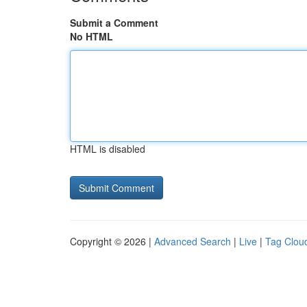
Submit a Comment
No HTML
HTML is disabled
Copyright © 2026 |
Advanced Search
|
Live
|
Tag Clou