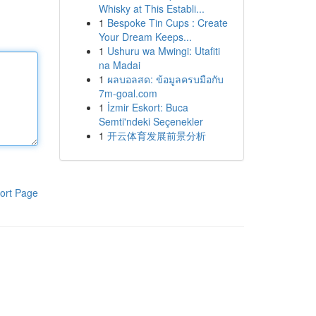
Whisky at This Establi...
1
Bespoke Tin Cups : Create
Your Dream Keeps...
1
Ushuru wa Mwingi: Utafiti
na Madai
1
ผลบอลสด: ข้อมูลครบมือกับ
7m-goal.com
1
İzmir Eskort: Buca
Semti'ndeki Seçenekler
1
开云体育发展前景分析
ort Page