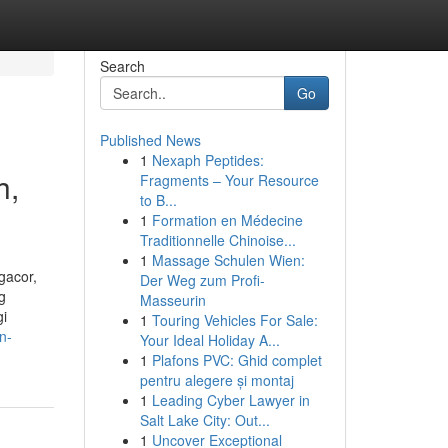
Search
Go
Published News
1
Nexaph Peptides:
h,
Fragments – Your Resource
to B...
1
Formation en Médecine
Traditionnelle Chinoise...
1
Massage Schulen Wien:
gacor,
Der Weg zum Profi-
g
Masseurin
gi
1
Touring Vehicles For Sale:
n-
Your Ideal Holiday A...
1
Plafons PVC: Ghid complet
pentru alegere și montaj
1
Leading Cyber Lawyer in
Salt Lake City: Out...
1
Uncover Exceptional