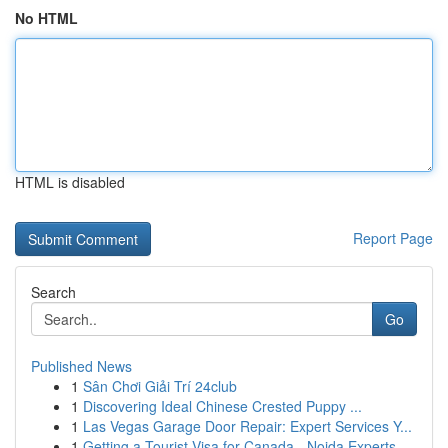
No HTML
HTML is disabled
Report Page
Search
Go
Published News
1
Sân Chơi Giải Trí 24club
1
Discovering Ideal Chinese Crested Puppy ...
1
Las Vegas Garage Door Repair: Expert Services Y...
1
Getting a Tourist Visa for Canada - Noida Experts