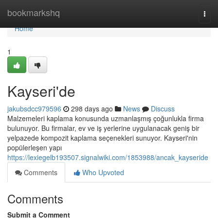
Home
bookmarkshq
Togg
navi
Home
1
Kayseri'de
jakubsdcc979596
298 days ago
News
Discuss
Malzemeleri kaplama konusunda uzmanlaşmış çoğunlukla firma
bulunuyor. Bu firmalar, ev ve iş yerlerine uygulanacak geniş bir
yelpazede kompozit kaplama seçenekleri sunuyor. Kayseri'nin
popülerleşen yapı
https://lexiegelb193507.signalwiki.com/1853988/ancak_kayseride
Comments
Who Upvoted
Comments
Submit a Comment