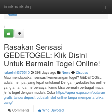
Home
bookmarkshq
Togg
navi
Home
1
Rasakan Sensasi
GEDETOGEL: Klik Disini
Untuk Bermain Togel Online!
rafaelnfrl375510
298 days ago
News
Discuss
Mau mendapatkan sensasi kemenangan togel? GEDETOGEL
adalah tempat yang tepat untukmu! Dengan {websitesitus online
yang aman dan terpercaya, kamu bisa bermain berbagai macam
jenis togel dengan mudah. Coba
https://apea-expo.com/putaran-
gratis-tanpa-deposit-cobalah-slot-online-tanpa-mempertaruhkan-
uang/
Comments
Who Upvoted