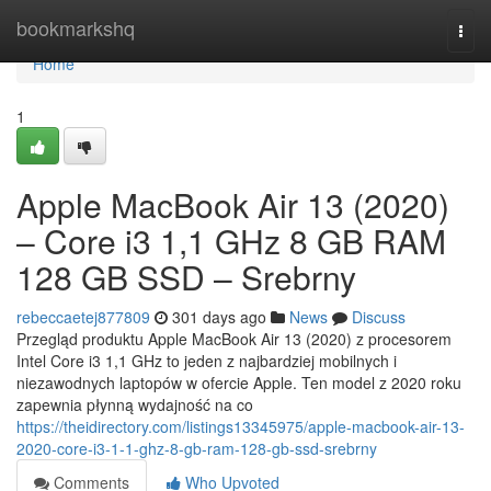
Home
bookmarkshq
Togg
navi
Home
1
Apple MacBook Air 13 (2020)
– Core i3 1,1 GHz 8 GB RAM
128 GB SSD – Srebrny
rebeccaetej877809
301 days ago
News
Discuss
Przegląd produktu Apple MacBook Air 13 (2020) z procesorem
Intel Core i3 1,1 GHz to jeden z najbardziej mobilnych i
niezawodnych laptopów w ofercie Apple. Ten model z 2020 roku
zapewnia płynną wydajność na co
https://theidirectory.com/listings13345975/apple-macbook-air-13-
2020-core-i3-1-1-ghz-8-gb-ram-128-gb-ssd-srebrny
Comments
Who Upvoted