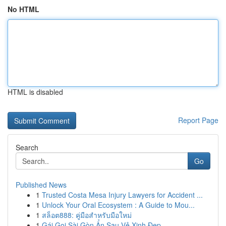
No HTML
HTML is disabled
Report Page
Search
Go
Published News
1
Trusted Costa Mesa Injury Lawyers for Accident ...
1
Unlock Your Oral Ecosystem : A Guide to Mou...
1
สล็อต888: คู่มือสำหรับมือใหม่
1
Gái Gọi Sài Gòn Ẩn Sau Vẻ Xinh Đẹp