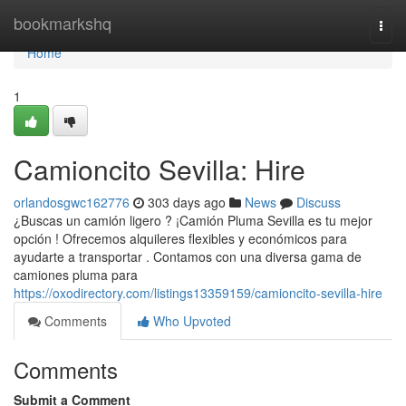
Home
bookmarkshq
Togg
navi
Home
1
Camioncito Sevilla: Hire
orlandosgwc162776
303 days ago
News
Discuss
¿Buscas un camión ligero ? ¡Camión Pluma Sevilla es tu mejor
opción ! Ofrecemos alquileres flexibles y económicos para
ayudarte a transportar . Contamos con una diversa gama de
camiones pluma para
https://oxodirectory.com/listings13359159/camioncito-sevilla-hire
Comments
Who Upvoted
Comments
Submit a Comment