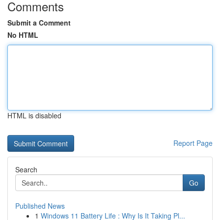
Comments
Submit a Comment
No HTML
HTML is disabled
Report Page
Search
Go
Published News
1
Windows 11 Battery Life : Why Is It Taking Pl...