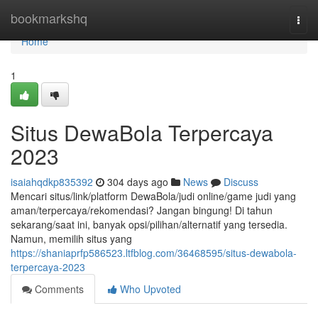
Home
bookmarkshq
Togg
navi
Home
1
Situs DewaBola Terpercaya
2023
isaiahqdkp835392
304 days ago
News
Discuss
Mencari situs/link/platform DewaBola/judi online/game judi yang
aman/terpercaya/rekomendasi? Jangan bingung! Di tahun
sekarang/saat ini, banyak opsi/pilihan/alternatif yang tersedia.
Namun, memilih situs yang
https://shaniaprfp586523.ltfblog.com/36468595/situs-dewabola-
terpercaya-2023
Comments
Who Upvoted