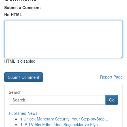
Submit a Comment
No HTML
HTML is disabled
Report Page
Search
Go
Published News
1
Unlock Monetary Security: Your Step-by-Step...
1
IP TV Alın Edin : İdeal Seçenekler ve Fiya...