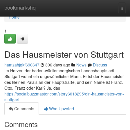
Home
bookmarkshq
Togg
navi
Home
1
Das Hausmeister von Stuttgart
hamzahjgkf696647
306 days ago
News
Discuss
Im Herzen der baden-württembergischen Landeshauptstadt
Stuttgart wohnt ein ungewöhnlicher Mann. Er ist der Hausmeister
des kleinen Palais an der Hauptstraße, und sein Name ist Franz.
Otto, Franz oder Karl? Ja, das
https://socialbuzzmaster.com/story6018295/ein-hausmeister-von-
stuttgart
Comments
Who Upvoted
Comments