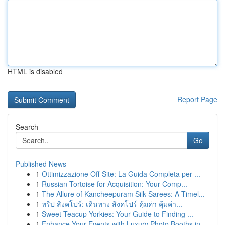
HTML is disabled
Report Page
Search
Go
Published News
1
Ottimizzazione Off-Site: La Guida Completa per ...
1
Russian Tortoise for Acquisition: Your Comp...
1
The Allure of Kancheepuram Silk Sarees: A Timel...
1
ทริป สิงคโปร์: เดินทาง สิงคโปร์ คุ้มค่า คุ้มค่า...
1
Sweet Teacup Yorkies: Your Guide to Finding ...
1
Enhance Your Events with Luxury Photo Booths in...