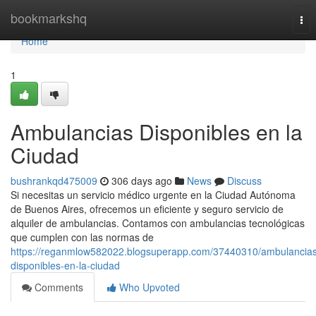
Home
bookmarkshq
Tog
nav
Home
1
Ambulancias Disponibles en la
Ciudad
bushrankqd475009
306 days ago
News
Discuss
Si necesitas un servicio médico urgente en la Ciudad Autónoma
de Buenos Aires, ofrecemos un eficiente y seguro servicio de
alquiler de ambulancias. Contamos con ambulancias tecnológicas
que cumplen con las normas de
https://reganmlow582022.blogsuperapp.com/37440310/ambulancias
disponibles-en-la-ciudad
Comments
Who Upvoted