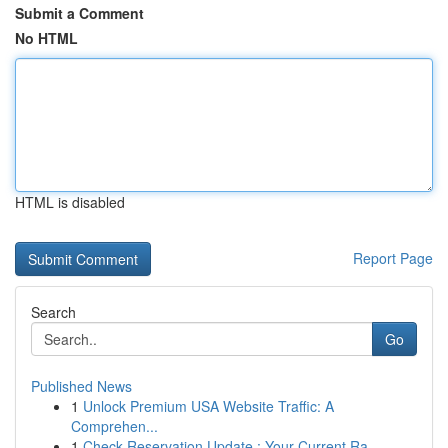
Submit a Comment
No HTML
HTML is disabled
Report Page
Search
Go
Published News
1
Unlock Premium USA Website Traffic: A
Comprehen...
1
Check Reservation Update : Your Current Ra...