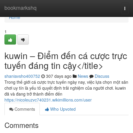
Home
bookmarkshq
Togg
navi
Home
1
kuwin – Điểm đến cá cược trực
tuyến đáng tin cậy</title>
shaniavsho400752
307 days ago
News
Discuss
Trong thế giới cá cược trực tuyến ngày nay, việc lựa chọn một sân
chơi uy tín là yếu tố quyết định trải nghiệm của người chơi. kuwin
đã và đang trở thành điểm đến
https://nicoleuzvc740231.wikimillions.com/user
Comments
Who Upvoted
Comments