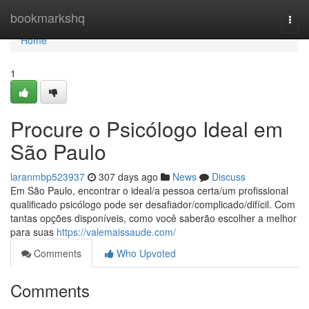
Home
bookmarkshq
Togg
navi
Home
1
Procure o Psicólogo Ideal em
São Paulo
laranmbp523937
307 days ago
News
Discuss
Em São Paulo, encontrar o ideal/a pessoa certa/um profissional
qualificado psicólogo pode ser desafiador/complicado/difícil. Com
tantas opções disponíveis, como você saberão escolher a melhor
para suas
https://valemaissaude.com/
Comments
Who Upvoted
Comments