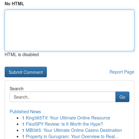
No HTML
HTML is disabled
Report Page
Search
Go
Published News
1
King365TV: Your Ultimate Online Resource
1
FlexiSPY Review: Is It Worth the Hype?
1
MBI365: Your Ultimate Online Casino Destination
1
Property in Gurugram: Your Overview to Real...