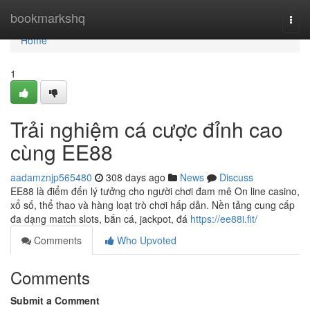
Home
bookmarkshq
Togg
navi
Home
1
Trải nghiệm cá cược đỉnh cao
cùng EE88
aadamznjp565480
308 days ago
News
Discuss
EE88 là điểm đến lý tưởng cho người chơi đam mê On line casino,
xổ số, thể thao và hàng loạt trò chơi hấp dẫn. Nền tảng cung cấp
đa dạng match slots, bắn cá, jackpot, đá
https://ee88i.fit/
Comments
Who Upvoted
Comments
Submit a Comment