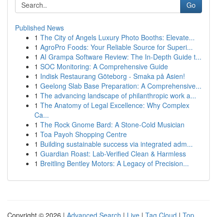
Go
Published News
1
The City of Angels Luxury Photo Booths: Elevate...
1
AgroPro Foods: Your Reliable Source for Superi...
1
AI Grampa Software Review: The In-Depth Guide t...
1
SOC Monitoring: A Comprehensive Guide
1
Indisk Restaurang Göteborg - Smaka på Asien!
1
Geelong Slab Base Preparation: A Comprehensive...
1
The advancing landscape of philanthropic work a...
1
The Anatomy of Legal Excellence: Why Complex
Ca...
1
The Rock Gnome Bard: A Stone-Cold Musician
1
Toa Payoh Shopping Centre
1
Building sustainable success via integrated adm...
1
Guardian Roast: Lab-Verified Clean & Harmless
1
Breitling Bentley Motors: A Legacy of Precision...
Copyright © 2026 |
Advanced Search
|
Live
|
Tag Cloud
|
Top