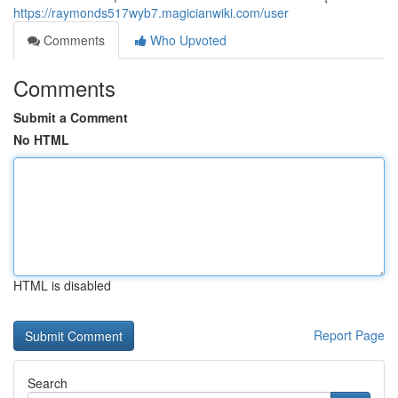
https://raymonds517wyb7.magicianwiki.com/user
Comments
Who Upvoted
Comments
Submit a Comment
No HTML
HTML is disabled
Report Page
Search