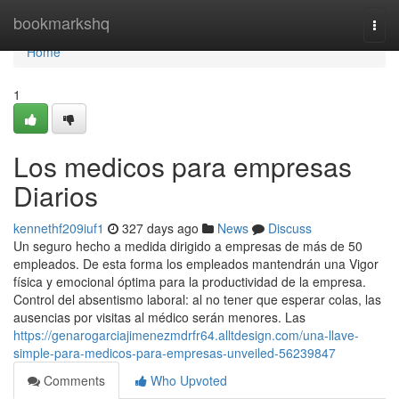
Home
bookmarkshq
Togg
navi
Home
1
Los medicos para empresas
Diarios
kennethf209iuf1
327 days ago
News
Discuss
Un seguro hecho a medida dirigido a empresas de más de 50
empleados. De esta forma los empleados mantendrán una Vigor
física y emocional óptima para la productividad de la empresa.
Control del absentismo laboral: al no tener que esperar colas, las
ausencias por visitas al médico serán menores. Las
https://genarogarciajimenezmdrfr64.alltdesign.com/una-llave-
simple-para-medicos-para-empresas-unveiled-56239847
Comments
Who Upvoted