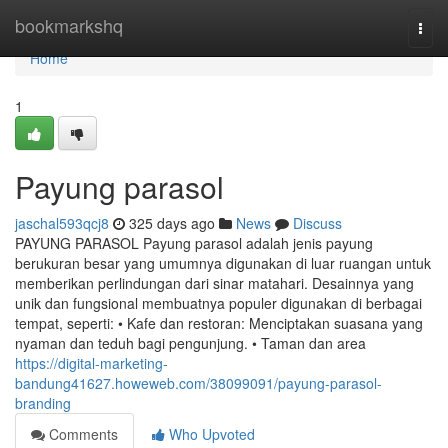
Home
bookmarkshq
Togg
navi
Home
1
Payung parasol
jaschal593qcj8
325 days ago
News
Discuss
PAYUNG PARASOL Payung parasol adalah jenis payung
berukuran besar yang umumnya digunakan di luar ruangan untuk
memberikan perlindungan dari sinar matahari. Desainnya yang
unik dan fungsional membuatnya populer digunakan di berbagai
tempat, seperti: • Kafe dan restoran: Menciptakan suasana yang
nyaman dan teduh bagi pengunjung. • Taman dan area
https://digital-marketing-
bandung41627.howeweb.com/38099091/payung-parasol-
branding
Comments
Who Upvoted