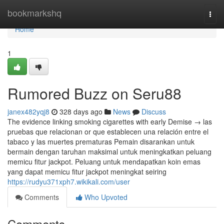
Home
bookmarkshq
Togg
navi
Home
1
Rumored Buzz on Seru88
janex482yqj8
328 days ago
News
Discuss
The evidence linking smoking cigarettes with early Demise → las
pruebas que relacionan or que establecen una relación entre el
tabaco y las muertes prematuras Pemain disarankan untuk
bermain dengan taruhan maksimal untuk meningkatkan peluang
memicu fitur jackpot. Peluang untuk mendapatkan koin emas
yang dapat memicu fitur jackpot meningkat seiring
https://rudyu371xph7.wikikali.com/user
Comments
Who Upvoted
Comments