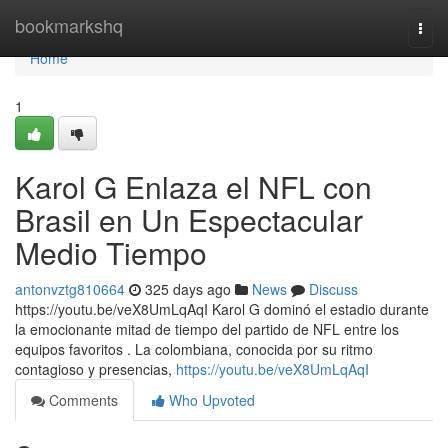
Home
bookmarkshq
Togg
navi
Home
1
Karol G Enlaza el NFL con
Brasil en Un Espectacular
Medio Tiempo
antonvztg810664
325 days ago
News
Discuss
https://youtu.be/veX8UmLqAqI Karol G dominó el estadio durante
la emocionante mitad de tiempo del partido de NFL entre los
equipos favoritos . La colombiana, conocida por su ritmo
contagioso y presencias,
https://youtu.be/veX8UmLqAqI
Comments
Who Upvoted