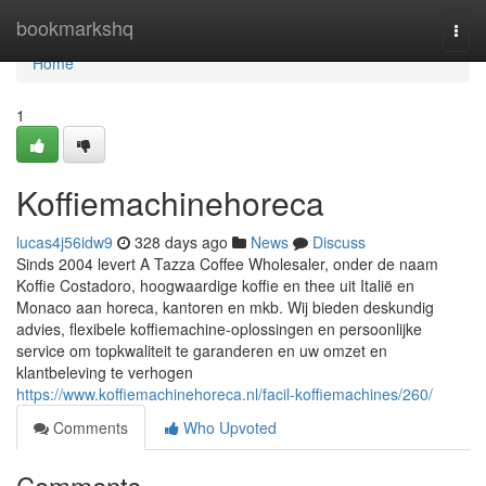
Home
bookmarkshq
Togg
navi
Home
1
Koffiemachinehoreca
lucas4j56idw9
328 days ago
News
Discuss
Sinds 2004 levert A Tazza Coffee Wholesaler, onder de naam
Koffie Costadoro, hoogwaardige koffie en thee uit Italië en
Monaco aan horeca, kantoren en mkb. Wij bieden deskundig
advies, flexibele koffiemachine-oplossingen en persoonlijke
service om topkwaliteit te garanderen en uw omzet en
klantbeleving te verhogen
https://www.koffiemachinehoreca.nl/facil-koffiemachines/260/
Comments
Who Upvoted
Comments