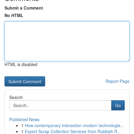
Submit a Comment
No HTML
HTML is disabled
Report Page
Search
Go
Published News
1
How contemporary interaction modern technologie...
1
Expert Scrap Collection Services from Rubbish R...