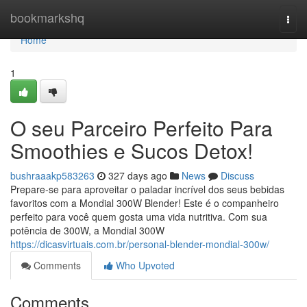
Home
bookmarkshq
Togg
navi
Home
1
O seu Parceiro Perfeito Para
Smoothies e Sucos Detox!
bushraaakp583263
327 days ago
News
Discuss
Prepare-se para aproveitar o paladar incrível dos seus bebidas
favoritos com a Mondial 300W Blender! Este é o companheiro
perfeito para você quem gosta uma vida nutritiva. Com sua
potência de 300W, a Mondial 300W
https://dicasvirtuais.com.br/personal-blender-mondial-300w/
Comments
Who Upvoted
Comments