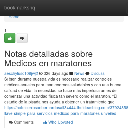
Home
bookmarkshq
Home
1
Notas detalladas sobre
Medicos en maratones
aeschylusc109jwj2
326 days ago
News
Discuss
Si bien durante nuestra vida es necesario realizar controles
médicos anuales para mantenernos saludables y con una buena
calidad de vida, la necesidad se hace más imperiosa antes de
comenzar una actividad física tan severo como el maratón. “El
estudio de la pisada nos ayuda a obtener un tratamiento que
https://hotelcerrosanbernardosalt34444.theideasblog.com/3792485
llave-simple-para-servicios-medicos-para-maratones-unveiled
Comments
Who Upvoted