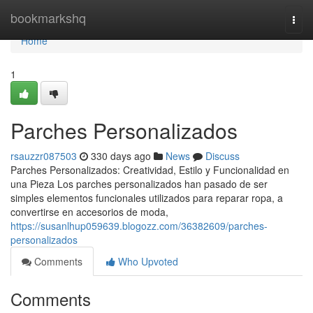
Home
bookmarkshq
Togg
navi
Home
1
Parches Personalizados
rsauzzr087503
330 days ago
News
Discuss
Parches Personalizados: Creatividad, Estilo y Funcionalidad en
una Pieza Los parches personalizados han pasado de ser
simples elementos funcionales utilizados para reparar ropa, a
convertirse en accesorios de moda,
https://susanlhup059639.blogozz.com/36382609/parches-
personalizados
Comments
Who Upvoted
Comments