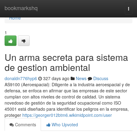
Home
bookmarkshq
Togg
navi
Home
1
Un arma secreta para sistema
de gestion ambiental
donaldn776hyp6
327 days ago
News
Discuss
AS9100 (Aeroespacial): Diligente a la industria aeroespacial y de
defensa, se enfoca en afirmar que las empresas de este sector
cumplan con altos niveles de control de calidad. Un sistema
novedoso de gestión de la seguridad ocupacional como ISO
45001 está diseñado para identificar los peligros en la empresa,
proteger
https://georger012btm6.wikimidpoint.com/user
Comments
Who Upvoted