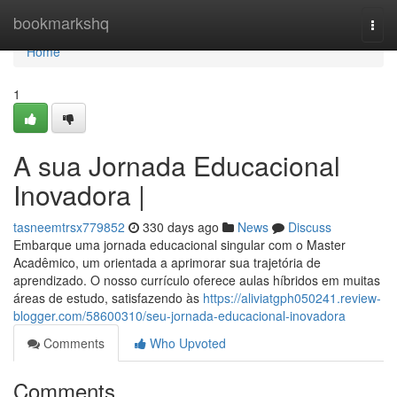
Home
bookmarkshq
Togg
navi
Home
1
A sua Jornada Educacional
Inovadora |
tasneemtrsx779852
330 days ago
News
Discuss
Embarque uma jornada educacional singular com o Master
Acadêmico, um orientada a aprimorar sua trajetória de
aprendizado. O nosso currículo oferece aulas híbridos em muitas
áreas de estudo, satisfazendo às
https://aliviatgph050241.review-
blogger.com/58600310/seu-jornada-educacional-inovadora
Comments
Who Upvoted
Comments