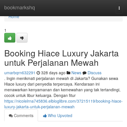
Home
bookmarkshq
Togg
navi
Home
1
Booking Hiace Luxury Jakarta
untuk Perjalanan Mewah
umarbqrn632291
328 days ago
News
Discuss
. Ingin menikmati perjalanan mewah di Jakarta? Gunakan sewa
Hiace luxury dari penyedia terpercaya. Kendaraan ini
menawarkan kenyamanan dan kemewahan yang tak tertandingi,
cocok untuk libur keluarga. Dengan fitur
https://nicolelrna745836.elbloglibre.com/37215119/booking-hiace-
luxury-jakarta-untuk-perjalanan-mewah
Comments
Who Upvoted