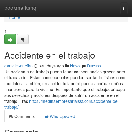
Home
bookmarkshq
Togg
navi
Home
1
Accidente en el trabajo
danielc680cfh6
330 days ago
News
Discuss
Un accidente de trabajo puede tener consecuencias graves para
el trabajador. Estas consecuencias pueden ser tanto físicas como
mentales. También, un accidente laboral puede acarrear daños
financieros para la víctima. Es importante que el trabajador sepa
sus derechos y acciones después de sufrir un accidente en el
trabajo. Tras
https://medinaempresarialsst.com/accidente-de-
trabajo/
Comments
Who Upvoted
Comments