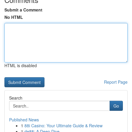
Submit a Comment
No HTML
HTML is disabled
Report Page
Search
Go
Published News
1
88i Casino: Your Ultimate Guide & Review
1
de88: A Deep Dive