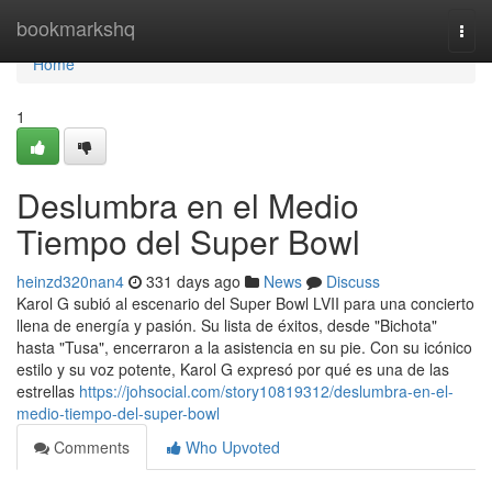
Home
bookmarkshq
Togg
navi
Home
1
Deslumbra en el Medio
Tiempo del Super Bowl
heinzd320nan4
331 days ago
News
Discuss
Karol G subió al escenario del Super Bowl LVII para una concierto
llena de energía y pasión. Su lista de éxitos, desde "Bichota"
hasta "Tusa", encerraron a la asistencia en su pie. Con su icónico
estilo y su voz potente, Karol G expresó por qué es una de las
estrellas
https://johsocial.com/story10819312/deslumbra-en-el-
medio-tiempo-del-super-bowl
Comments
Who Upvoted