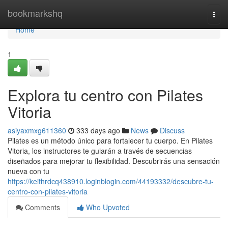
Home
bookmarkshq
Togg
navi
Home
1
Explora tu centro con Pilates
Vitoria
asiyaxmxg611360
333 days ago
News
Discuss
Pilates es un método único para fortalecer tu cuerpo. En Pilates
Vitoria, los instructores te guiarán a través de secuencias
diseñados para mejorar tu flexibilidad. Descubrirás una sensación
nueva con tu
https://keithrdcq438910.loginblogin.com/44193332/descubre-tu-
centro-con-pilates-vitoria
Comments
Who Upvoted