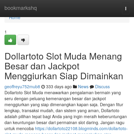
Home
bookmarkshq
Togg
navi
Home
1
Dollartoto Slot Muda Menang
Besar dan Jackpot
Menggiurkan Siap Dimainkan
geoffreyu752mub8
333 days ago
News
Discuss
Dollartoto Slot Muda menawarkan pengalaman bermain yang
seru dengan peluang kemenangan besar dan jackpot
menggiurkan yang siap dimenangkan kapan saja. Dengan fitur
lengkap, transaksi mudah, dan sistem yang aman, Dollartoto
adalah pilihan tepat bagi Anda yang ingin meraih keberuntungan
dan keuntungan besar dari permainan slot daring. Jangan ragu
untuk mencoba
https://dollartoto22108.blogminds.com/dollartoto-