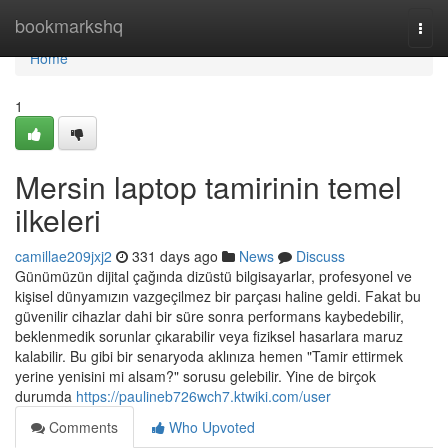
Home
bookmarkshq
Togg
navi
Home
1
Mersin laptop tamirinin temel
ilkeleri
camillae209jxj2
331 days ago
News
Discuss
Günümüzün dijital çağında dizüstü bilgisayarlar, profesyonel ve
kişisel dünyamızın vazgeçilmez bir parçası haline geldi. Fakat bu
güvenilir cihazlar dahi bir süre sonra performans kaybedebilir,
beklenmedik sorunlar çıkarabilir veya fiziksel hasarlara maruz
kalabilir. Bu gibi bir senaryoda aklınıza hemen "Tamir ettirmek
yerine yenisini mi alsam?" sorusu gelebilir. Yine de birçok
durumda
https://paulineb726wch7.ktwiki.com/user
Comments
Who Upvoted