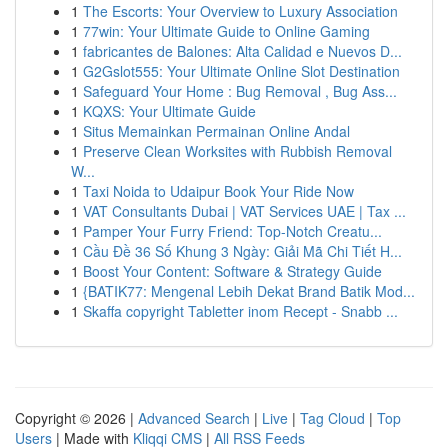
1
The Escorts: Your Overview to Luxury Association
1
77win: Your Ultimate Guide to Online Gaming
1
fabricantes de Balones: Alta Calidad e Nuevos D...
1
G2Gslot555: Your Ultimate Online Slot Destination
1
Safeguard Your Home : Bug Removal , Bug Ass...
1
KQXS: Your Ultimate Guide
1
Situs Memainkan Permainan Online Andal
1
Preserve Clean Worksites with Rubbish Removal
W...
1
Taxi Noida to Udaipur Book Your Ride Now
1
VAT Consultants Dubai | VAT Services UAE | Tax ...
1
Pamper Your Furry Friend: Top-Notch Creatu...
1
Cầu Đề 36 Số Khung 3 Ngày: Giải Mã Chi Tiết H...
1
Boost Your Content: Software & Strategy Guide
1
{BATIK77: Mengenal Lebih Dekat Brand Batik Mod...
1
Skaffa copyright Tabletter inom Recept - Snabb ...
Copyright © 2026 |
Advanced Search
|
Live
|
Tag Cloud
|
Top
Users
| Made with
Kliqqi CMS
|
All RSS Feeds