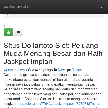
Home
bookmarkshq
Togg
navi
Home
1
Situs Dollartoto Slot: Peluang
Muda Menang Besar dan Raih
Jackpot Impian
williamz085vcj1
334 days ago
News
Discuss
Dalam era digital saat ini, dunia perjudian online semakin
berkembang pesat dan menjadi pilihan utama bagi pecinta
hiburan sekaligus peluang mendapatkan keuntungan besar.
Salah satu platform yang sedang naik daun dan menawarkan
pengalaman bermain slot yang seru serta peluang kemenangan
besar adalah Dollartoto Slot. Artikel ini akan mengulas secara
lengkap
https://dollartoto77643.snack-blog.com/37327187/situs-