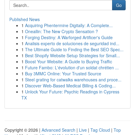
Go
Published News
1
Acquiring Phentermine Digitally: A Complete...
1
Oneallin: The New Crypto Sensation ?
1
Forging Destiny: A Warforged Artificer's Guide
1
Analisis experto de soluciones de seguridad ind...
1
The Ultimate Guide to Finding the Best SEO Spec...
1
Best Shopify Website Setup Strategies for Small...
1
Boost Your Website: A Guide to Buying Traffic
1
Future Fambo: L'évolution d'un soldat chrétien ...
1
Buy 3MMC Online: Your Trusted Source
1
Steel grating for catwalks warehouses and proce...
1
Discover Web-Based Medical Billing & Coding...
1
Unlock Your Future: Psychic Readings in Cypress
TX
Copyright © 2026 |
Advanced Search
|
Live
|
Tag Cloud
|
Top