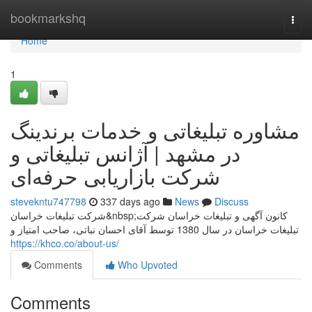
Home
bookmarkshq
Togg
navi
Home
1
مشاوره تبلیغاتی و خدمات برندینگ
در مشهد | آژانس تبلیغاتی و
شرکت بازاریابی حرفه‌ای
stevekntu747798
337 days ago
News
Discuss
شرکت تبلیغات خراسان&nbsp;کانون آگهی و تبلیغات خراسان شرکت
تبلیغات خراسان در سال 1380 توسط آقای احسان نباتی، صاحب امتیاز و
https://khco.co/about-us/
Comments
Who Upvoted
Comments