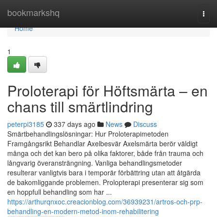
Home
bookmarkshq
Togg
navi
Home
1
Proloterapi för Höftsmärta – en
chans till smärtlindring
peterpi3185
337 days ago
News
Discuss
Smärtbehandlingslösningar: Hur Proloterapimetoden
Framgångsrikt Behandlar Axelbesvär Axelsmärta berör väldigt
många och det kan bero på olika faktorer, både från trauma och
långvarig överansträngning. Vanliga behandlingsmetoder
resulterar vanligtvis bara i temporär förbättring utan att åtgärda
de bakomliggande problemen. Prolopterapi presenterar sig som
en hoppfull behandling som har ...
https://arthurqnxoc.creacionblog.com/36939231/artros-och-prp-
behandling-en-modern-metod-inom-rehabilitering