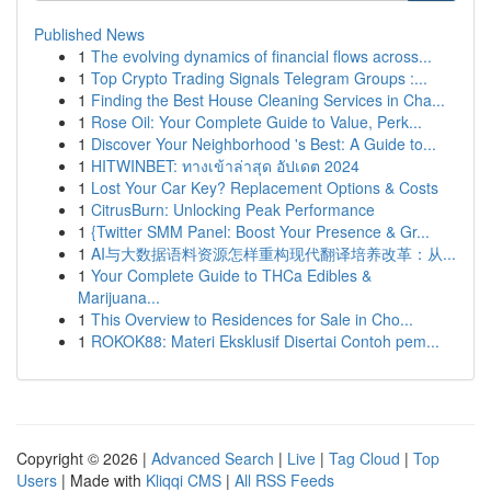
Published News
1
The evolving dynamics of financial flows across...
1
Top Crypto Trading Signals Telegram Groups :...
1
Finding the Best House Cleaning Services in Cha...
1
Rose Oil: Your Complete Guide to Value, Perk...
1
Discover Your Neighborhood 's Best: A Guide to...
1
HITWINBET: ทางเข้าล่าสุด อัปเดต 2024
1
Lost Your Car Key? Replacement Options & Costs
1
CitrusBurn: Unlocking Peak Performance
1
{Twitter SMM Panel: Boost Your Presence & Gr...
1
AI与大数据语料资源怎样重构现代翻译培养改革：从...
1
Your Complete Guide to THCa Edibles &
Marijuana...
1
This Overview to Residences for Sale in Cho...
1
ROKOK88: Materi Eksklusif Disertai Contoh pem...
Copyright © 2026 |
Advanced Search
|
Live
|
Tag Cloud
|
Top
Users
| Made with
Kliqqi CMS
|
All RSS Feeds