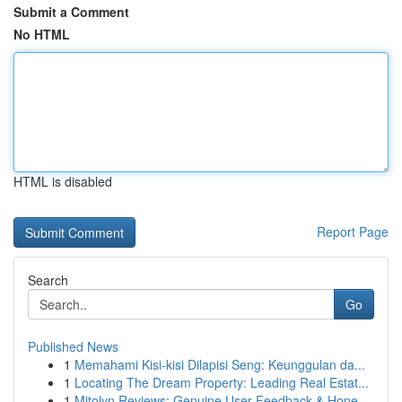
Submit a Comment
No HTML
HTML is disabled
Report Page
Search
Go
Published News
1
Memahami Kisi-kisi Dilapisi Seng: Keunggulan da...
1
Locating The Dream Property: Leading Real Estat...
1
Mitolyn Reviews: Genuine User Feedback & Hone...