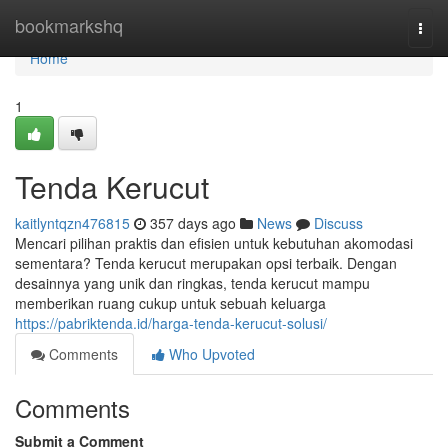
Home
bookmarkshq
Togg
navi
Home
1
Tenda Kerucut
kaitlyntqzn476815
357 days ago
News
Discuss
Mencari pilihan praktis dan efisien untuk kebutuhan akomodasi
sementara? Tenda kerucut merupakan opsi terbaik. Dengan
desainnya yang unik dan ringkas, tenda kerucut mampu
memberikan ruang cukup untuk sebuah keluarga
https://pabriktenda.id/harga-tenda-kerucut-solusi/
Comments
Who Upvoted
Comments
Submit a Comment