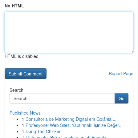
No HTML
HTML is disabled
Report Page
Search
Go
Published News
1
Consultoria de Marketing Digital em Goiânia:...
1
Profesyonel Web Sitesi Yaptırmak: İşinize Değer...
1
Dong Tao Chicken
1
{Jatengtoto: Buku Lengkap untuk Pemula