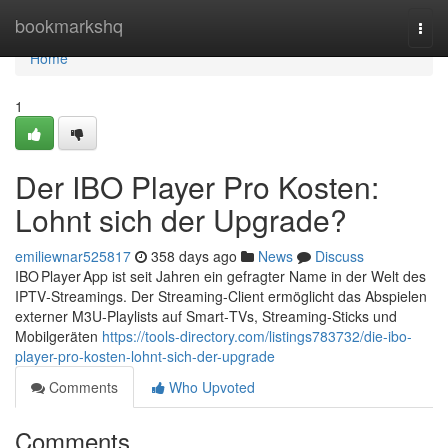
Home
bookmarkshq
Togg
navi
Home
1
Der IBO Player Pro Kosten:
Lohnt sich der Upgrade?
emiliewnar525817
358 days ago
News
Discuss
IBO Player App ist seit Jahren ein gefragter Name in der Welt des
IPTV‑Streamings. Der Streaming‑Client ermöglicht das Abspielen
externer M3U‑Playlists auf Smart‑TVs, Streaming‑Sticks und
Mobilgeräten
https://tools-directory.com/listings783732/die-ibo-
player-pro-kosten-lohnt-sich-der-upgrade
Comments
Who Upvoted
Comments