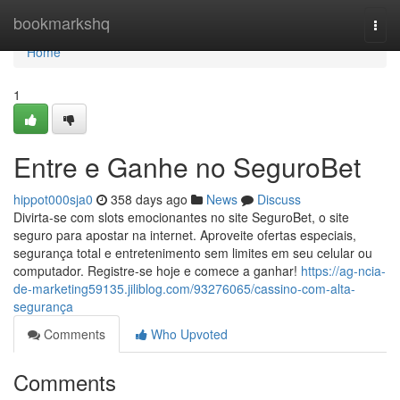
Home
bookmarkshq
Togg
navi
Home
1
Entre e Ganhe no SeguroBet
hippot000sja0
358 days ago
News
Discuss
Divirta-se com slots emocionantes no site SeguroBet, o site
seguro para apostar na internet. Aproveite ofertas especiais,
segurança total e entretenimento sem limites em seu celular ou
computador. Registre-se hoje e comece a ganhar!
https://ag-ncia-
de-marketing59135.jiliblog.com/93276065/cassino-com-alta-
segurança
Comments
Who Upvoted
Comments