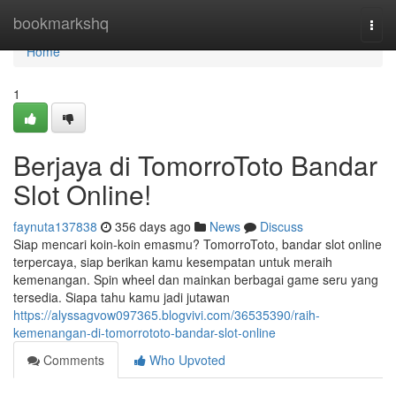
Home
bookmarkshq
Togg
navi
Home
1
Berjaya di TomorroToto Bandar
Slot Online!
faynuta137838
356 days ago
News
Discuss
Siap mencari koin-koin emasmu? TomorroToto, bandar slot online
terpercaya, siap berikan kamu kesempatan untuk meraih
kemenangan. Spin wheel dan mainkan berbagai game seru yang
tersedia. Siapa tahu kamu jadi jutawan
https://alyssagvow097365.blogvivi.com/36535390/raih-
kemenangan-di-tomorrototo-bandar-slot-online
Comments
Who Upvoted